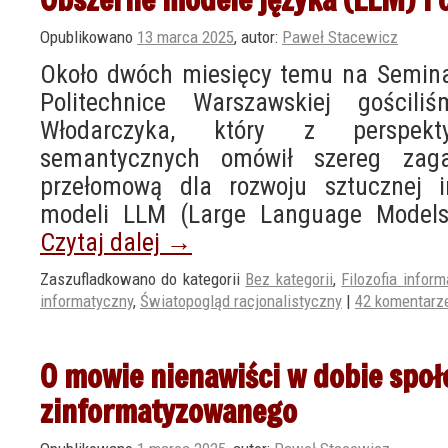
Opublikowano
13 marca 2025
,
autor:
Paweł Stacewicz
Około dwóch miesięcy temu na Seminar
Politechnice Warszawskiej gościli
Włodarczyka, który z perspekt
semantycznych omówił szereg zag
przełomową dla rozwoju sztucznej in
modeli LLM (Large Language Models
Czytaj dalej
→
Zaszufladkowano do kategorii
Bez kategorii
,
Filozofia inform
informatyczny
,
Światopogląd racjonalistyczny
|
42 komentarz
O mowie nienawiści w dobie spo
zinformatyzowanego