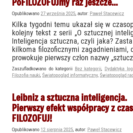
PoFILOZOFUJmy raz jeszcze…
Opublikowano
27 września 2025
,
autor:
Paweł Stacewicz
Kilka tygodni temu ukazał się w czas
kolejny tekst z serii „O sztucznej intelig
Inteligencja sztuczna, czyli jaka? Zas
kilkoma filozoficznymi zagadnieniami, 
prowokuje pierwszy człon nazwy „sztuc
Zaszufladkowano do kategorii
Bez kategorii
,
Dydaktyka logik
Filozofia nauki
,
Światopogląd informatyczny
,
Światopogląd rac
Leibniz a sztuczna inteligencja.
Pierwszy efekt współpracy z cz
FILOZOFUJ!
Opublikowano
12 sierpnia 2025
,
autor:
Paweł Stacewicz