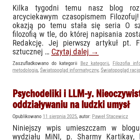
Kilka tygodni temu nasz blog roz
arcyciekawym czasopismem Filozofuj!
okazją po temu stała się seria O szt
filozofią w tle, do której napisania zo
Redakcję. Jej pierwszy artykuł pt. Fi
sztucznej …
Czytaj dalej
→
Zaszufladkowano do kategorii
Bez kategorii
,
Filozofia inf
metodologia
,
Światopogląd informatyczny
,
Światopogląd racjo
Psychodeliki i LLM-y. Nieoczywi
oddziaływaniu na ludzki umysł
Opublikowano
11 sierpnia 2025
,
autor:
Paweł Stacewicz
Niniejszy wpis umieszczam w blogu
wydziału MiNI, p. Sharmy Kartikay, 