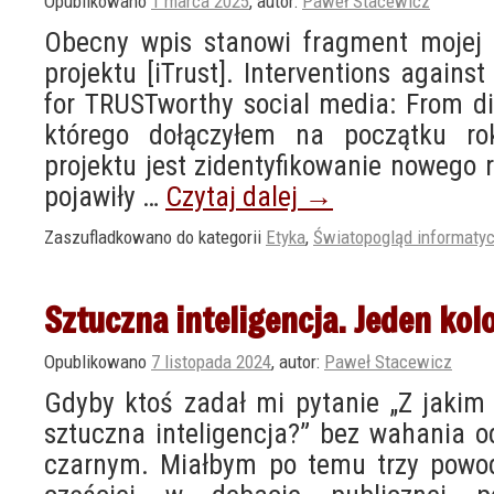
Opublikowano
1 marca 2025
,
autor:
Paweł Stacewicz
Obecny wpis stanowi fragment mojej
projektu [iTrust]. Interventions against
for TRUSTworthy social media: From di
którego dołączyłem na początku r
projektu jest zidentyfikowanie nowego 
pojawiły …
Czytaj dalej
→
Zaszufladkowano do kategorii
Etyka
,
Światopogląd informaty
Sztuczna inteligencja. Jeden kol
Opublikowano
7 listopada 2024
,
autor:
Paweł Stacewicz
Gdyby ktoś zadał mi pytanie „Z jakim 
sztuczna inteligencja?” bez wahania 
czarnym. Miałbym po temu trzy powod