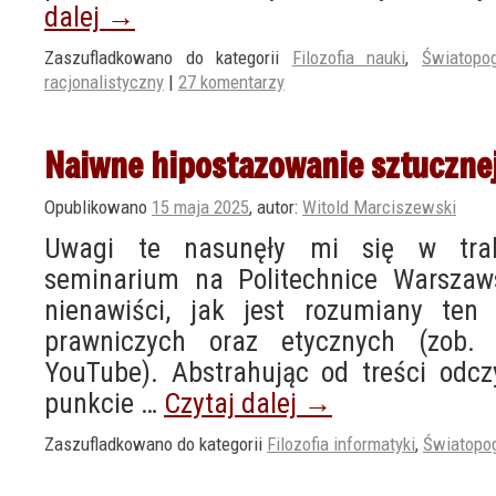
dalej
→
Zaszufladkowano do kategorii
Filozofia nauki
,
Światopo
racjonalistyczny
|
27 komentarzy
Naiwne hipostazowanie sztucznej 
Opublikowano
15 maja 2025
,
autor:
Witold Marciszewski
Uwagi te nasunęły mi się w trak
seminarium na Politechnice Warsza
nienawiści, jak jest rozumiany ten 
prawniczych oraz etycznych (zob. 
YouTube). Abstrahując od treści odc
punkcie …
Czytaj dalej
→
Zaszufladkowano do kategorii
Filozofia informatyki
,
Światopog