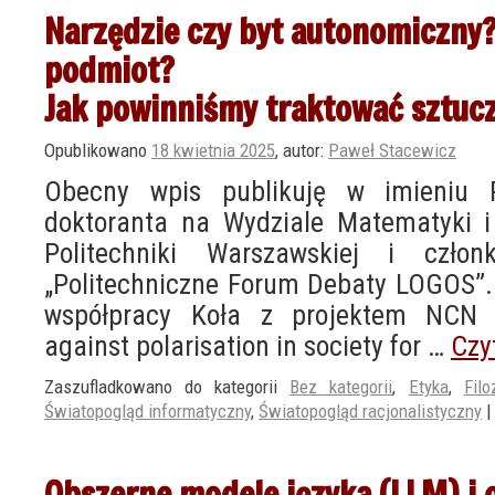
Narzędzie czy byt autonomiczny?
podmiot?
Jak powinniśmy traktować sztucz
Opublikowano
18 kwietnia 2025
,
autor:
Paweł Stacewicz
Obecny wpis publikuję w imieniu 
doktoranta na Wydziale Matematyki i
Politechniki Warszawskiej i czł
„Politechniczne Forum Debaty LOGOS”.
współpracy Koła z projektem NCN [iT
against polarisation in society for …
Czy
Zaszufladkowano do kategorii
Bez kategorii
,
Etyka
,
Filo
Światopogląd informatyczny
,
Światopogląd racjonalistyczny
|
Obszerne modele języka (LLM) i 