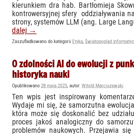
kierunkiem dra hab. Bartłomieja Skow
kontrowersyjnej sfery oddziaływania na
strony, systemów LLM (ang. Large Lan
dalej
→
Zaszufladkowano do kategorii
Etyka
,
Światopogląd informaty
O zdolności AI do ewolucji z pun
historyka nauki
Opublikowano
28 maja 2025
,
autor:
Witold Marciszewski
Ten wpis jest inspirowany komentar
Wydaje mi się, że samorzutna ewolucja 
która może się doskonalić bez udziału
proces jakoś analogiczny do samorzu
problemów naukowych. Przejawia się