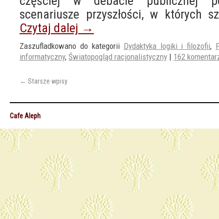
częściej w debacie publicznej p
scenariusze przyszłości, w których s
Czytaj dalej
→
Zaszufladkowano do kategorii
Dydaktyka logiki i filozofii
,
F
informatyczny
,
Światopogląd racjonalistyczny
|
162 komentar
←
Starsze wpisy
Cafe Aleph