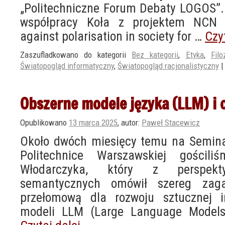
„Politechniczne Forum Debaty LOGOS”.
współpracy Koła z projektem NCN [iT
against polarisation in society for …
Czy
Zaszufladkowano do kategorii
Bez kategorii
,
Etyka
,
Filo
Światopogląd informatyczny
,
Światopogląd racjonalistyczny
|
Obszerne modele języka (LLM) i 
Opublikowano
13 marca 2025
,
autor:
Paweł Stacewicz
Około dwóch miesięcy temu na Seminar
Politechnice Warszawskiej gościli
Włodarczyka, który z perspekt
semantycznych omówił szereg zag
przełomową dla rozwoju sztucznej in
modeli LLM (Large Language Models