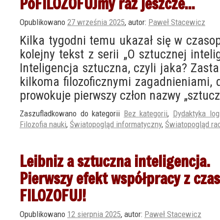
PoFILOZOFUJmy raz jeszcze…
Opublikowano
27 września 2025
,
autor:
Paweł Stacewicz
Kilka tygodni temu ukazał się w czas
kolejny tekst z serii „O sztucznej intelig
Inteligencja sztuczna, czyli jaka? Zas
kilkoma filozoficznymi zagadnieniami, 
prowokuje pierwszy człon nazwy „sztuc
Zaszufladkowano do kategorii
Bez kategorii
,
Dydaktyka logik
Filozofia nauki
,
Światopogląd informatyczny
,
Światopogląd rac
Leibniz a sztuczna inteligencja.
Pierwszy efekt współpracy z cz
FILOZOFUJ!
Opublikowano
12 sierpnia 2025
,
autor:
Paweł Stacewicz