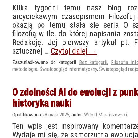
Kilka tygodni temu nasz blog roz
arcyciekawym czasopismem Filozofuj!
okazją po temu stała się seria O szt
filozofią w tle, do której napisania zo
Redakcję. Jej pierwszy artykuł pt. Fi
sztucznej …
Czytaj dalej
→
Zaszufladkowano do kategorii
Bez kategorii
,
Filozofia inf
metodologia
,
Światopogląd informatyczny
,
Światopogląd racjo
O zdolności AI do ewolucji z pun
historyka nauki
Opublikowano
28 maja 2025
,
autor:
Witold Marciszewski
Ten wpis jest inspirowany komentar
Wydaje mi się, że samorzutna ewolucja 