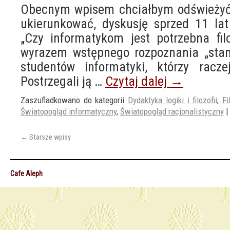
Obecnym wpisem chciałbym odświeżyć, 
ukierunkować, dyskusję sprzed 11 lat (
„Czy informatykom jest potrzebna filo
wyrazem wstępnego rozpoznania „sta
studentów informatyki, którzy raczej 
Postrzegali ją …
Czytaj dalej
→
Zaszufladkowano do kategorii
Dydaktyka logiki i filozofii
,
Fi
Światopogląd informatyczny
,
Światopogląd racjonalistyczny
|
←
Starsze wpisy
Cafe Aleph