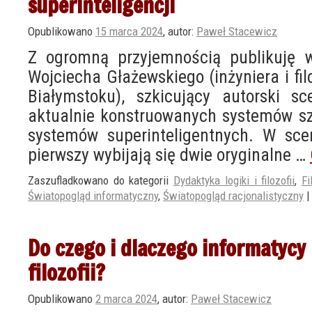
superinteligencji
Opublikowano
15 marca 2024
,
autor:
Paweł Stacewicz
Z ogromną przyjemnością publikuję 
Wojciecha Głażewskiego (inżyniera i fi
Białymstoku), szkicujący autorski sc
aktualnie konstruowanych systemów szt
systemów superinteligentnych. W sce
pierwszy wybijają się dwie oryginalne …
Zaszufladkowano do kategorii
Dydaktyka logiki i filozofii
,
Fi
Światopogląd informatyczny
,
Światopogląd racjonalistyczny
|
Do czego i dlaczego informatycy
filozofii?
Opublikowano
2 marca 2024
,
autor:
Paweł Stacewicz