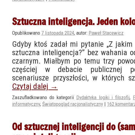
Sztuczna inteligencja. Jeden kol
Opublikowano
7 listopada 2024
,
autor:
Paweł Stacewicz
Gdyby ktoś zadał mi pytanie „Z jakim 
sztuczna inteligencja?” bez wahania 
czarnym. Miałbym po temu trzy powod
częściej w debacie publicznej p
scenariusze przyszłości, w których s
Czytaj dalej
→
Zaszufladkowano do kategorii
Dydaktyka logiki i filozofii
,
F
informatyczny
,
Światopogląd racjonalistyczny
|
162 komentar
Od sztucznej inteligencji do (sa