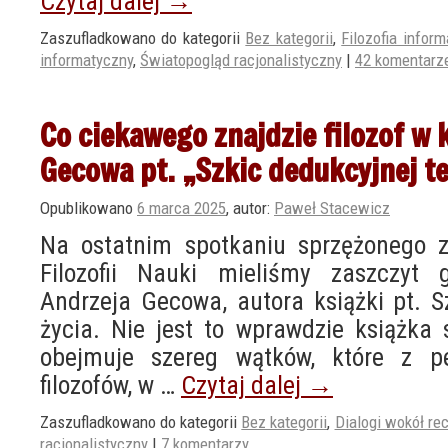
Czytaj dalej
→
Zaszufladkowano do kategorii
Bez kategorii
,
Filozofia inform
informatyczny
,
Światopogląd racjonalistyczny
|
42 komentarz
Co ciekawego znajdzie filozof w 
Gecowa pt. „Szkic dedukcyjnej te
Opublikowano
6 marca 2025
,
autor:
Paweł Stacewicz
Na ostatnim spotkaniu sprzężonego 
Filozofii Nauki mieliśmy zaszczyt
Andrzeja Gecowa, autora książki pt. Sz
życia. Nie jest to wprawdzie książka st
obejmuje szereg wątków, które z pe
filozofów, w …
Czytaj dalej
→
Zaszufladkowano do kategorii
Bez kategorii
,
Dialogi wokół rec
racjonalistyczny
|
7 komentarzy