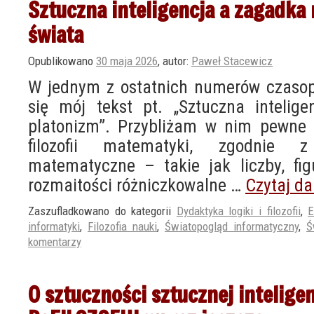
Sztuczna inteligencja a zagadk
świata
Opublikowano
30 maja 2026
,
autor:
Paweł Stacewicz
W jednym z ostatnich numerów czasopi
się mój tekst pt. „Sztuczna intelig
platonizm”. Przybliżam w nim pewne
filozofii matematyki, zgodnie 
matematyczne – takie jak liczby, fi
rozmaitości różniczkowalne …
Czytaj da
Zaszufladkowano do kategorii
Dydaktyka logiki i filozofii
,
E
informatyki
,
Filozofia nauki
,
Światopogląd informatyczny
,
Ś
komentarzy
O sztuczności sztucznej inteligen