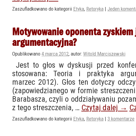
Zaszufladkowano do kategorii
Etyka
,
Retoryka
|
Jeden koment
Motywowanie oponenta zyskiem j
argumentacyjna?
Opublikowano
4 marca 2012
,
autor:
Witold Marciszewski
Jest to głos w dyskusji przed konfe
stosowana: Teoria i praktyka argu
marzec 2012). Głos ten dotyczy odczy
(zapowiedzianego w formie streszczen
Barabasza, czyli o oddziaływaniu poz
z tego streszczenia, …
Czytaj dalej
→
Cz
Zaszufladkowano do kategorii
Etyka
,
Retoryka
|
3 komentarze