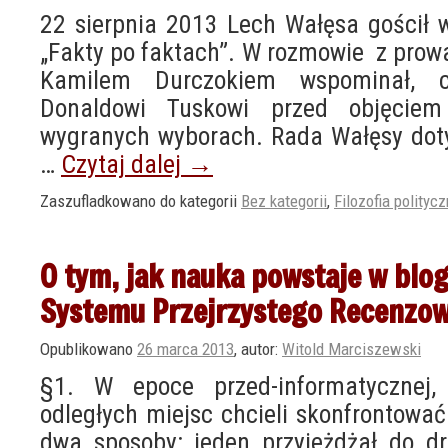
22 sierpnia 2013 Lech Wałęsa gościł
„Fakty po faktach”. W rozmowie z pro
Kamilem Durczokiem wspominał, c
Donaldowi Tuskowi przed objęcie
wygranych wyborach. Rada Wałęsy dot
…
Czytaj dalej
→
Zaszufladkowano do kategorii
Bez kategorii
,
Filozofia polityc
O tym, jak nauka powstaje w blog
Systemu Przejrzystego Recenzow
Opublikowano
26 marca 2013
,
autor:
Witold Marciszewski
§1. W epoce przed-informatycznej
odległych miejsc chcieli skonfrontować
dwa sposoby: jeden przyjeżdżał do dr