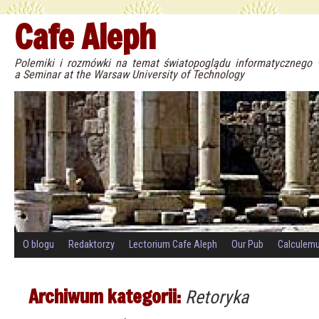
Cafe Aleph
Polemiki i rozmówki na temat światopoglądu informatyczneg
a Seminar at the Warsaw University of Technology
O blogu
Redaktorzy
Lectorium Cafe Aleph
Our Pub
Calculem
Archiwum kategorii:
Retoryka