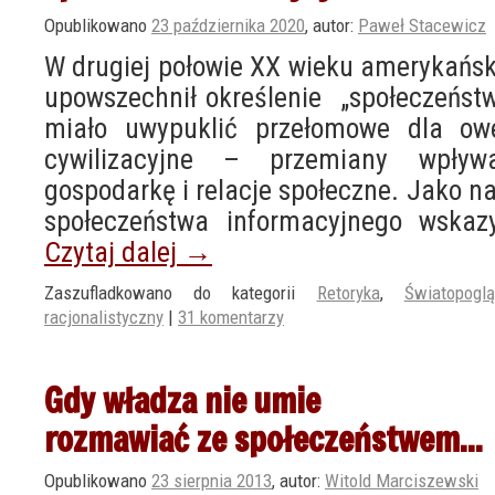
Opublikowano
23 października 2020
,
autor:
Paweł Stacewicz
W drugiej połowie XX wieku amerykańsk
upowszechnił określenie „społeczeństw
miało uwypuklić przełomowe dla ow
cywilizacyjne – przemiany wpływ
gospodarkę i relacje społeczne. Jako na
społeczeństwa informacyjnego wska
Czytaj dalej
→
Zaszufladkowano do kategorii
Retoryka
,
Światopogl
racjonalistyczny
|
31 komentarzy
Gdy władza nie umie
rozmawiać ze społeczeństwem…
Opublikowano
23 sierpnia 2013
,
autor:
Witold Marciszewski