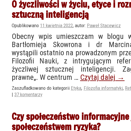
O życzliwości w życiu, etyce i ro
sztuczną inteligencją
Opublikowano
11 kwietnia 2022
,
autor:
Paweł Stacewicz
Obecny wpis umieszczam w blogu w 
Bartłomieja Skowrona i dr Marcina
wystąpili ostatnio na prowadzonym pr
Filozofii Nauki, z intrygującym ref
życzliwej sztucznej inteligencji. Z
prawne„. W centrum …
Czytaj dalej
→
Zaszufladkowano do kategorii
Etyka
,
Filozofia informatyki
,
Re
|
37 komentarzy
Czy społeczeństwo informacyjne 
społeczeństwem ryzyka?