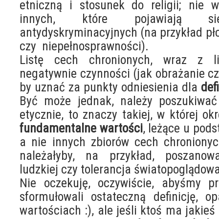
etniczną i stosunek do religii; nie
innych, które pojawiają 
antydyskryminacyjnych (na przykład płci
czy niepełnosprawności).
Listę cech chronionych, wraz z li
negatywnie czynności (jak obrażanie c
by uznać za punkty odniesienia dla
def
Być może jednak, należy poszukiwać 
etycznie, to znaczy takiej, w której ok
fundamentalne wartości
, leżące u pod
a nie innych zbiorów cech chronionyc
należałyby, na przykład, poszanow
ludzkiej czy tolerancja światopoglądowa
Nie oczekuję, oczywiście, abyśmy pr
sformułowali ostateczną definicję, o
wartościach :), ale jeśli ktoś ma jakieś