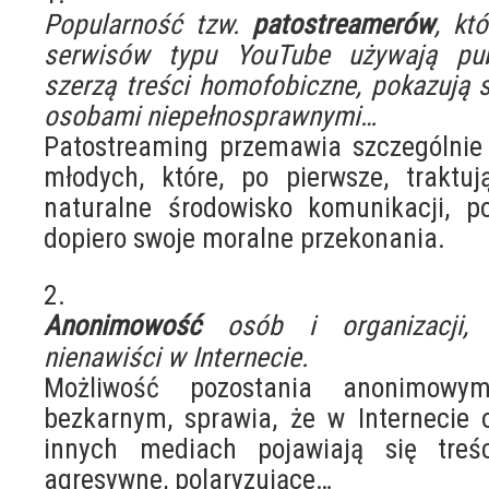
Popularność tzw.
patostreamerów
, kt
serwisów typu YouTube używają pub
szerzą treści homofobiczne, pokazują 
osobami niepełnosprawnymi…
Patostreaming przemawia szczególnie 
młodych, które, po pierwsze, traktuj
naturalne środowisko komunikacji, p
dopiero swoje moralne przekonania.
2.
Anonimowość
osób i organizacji,
nienawiści w Internecie.
Możliwość pozostania anonimow
bezkarnym, sprawia, że w Internecie 
innych mediach pojawiają się treści
agresywne, polaryzujące…