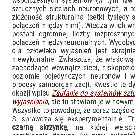
współczesnych systemów (w tym tzw. 
sztucznych sieciach neuronowych, a t
złożoność strukturalna (setki tysięcy
połączeń między nimi). Wiedza w ich w
postaci ogromnej liczby rozproszony
połączeń międzyneuronalnych. Wydobyci
dla człowieka wyjaśnień jest skrajn
niewykonalne. Zwłaszcza, że właściwą
zachodzące wewnątrz sieci, niskopozi
poziomie pojedynczych neuronów i wi
procesy samoorganizacji. Kwestie te d
okazji wpisu
Zaufanie do systemów sztuc
wyjaśniania
, ale tu stawiam je w nowym
Wszystko to powoduje, że coraz części
SI sprawdza się eksperymentalnie. Tr
czarną skrzynkę
, na której wejśc