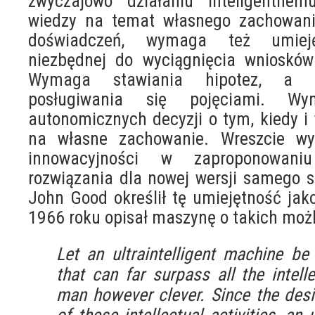
zwyczajowo działaniu inteligentne
wiedzy na temat własnego zachowania
doświadczeń, wymaga też umiejęt
niezbędnej do wyciągnięcia wniosków
Wymaga stawiania hipotez, a w
posługiwania się pojęciami. W
autonomicznych decyzji o tym, kiedy i
na własne zachowanie. Wreszcie wy
innowacyjności w zaproponowani
rozwiązania dla nowej wersji samego s
John Good określił tę umiejętność jako
1966 roku opisał maszynę o takich moż
Let an ultraintelligent machine b
that can far surpass all the intelle
man however clever. Since the des