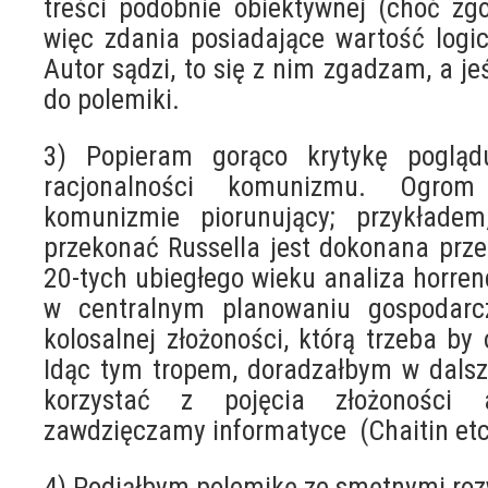
treści podobnie obiektywnej (choć zgo
więc zdania posiadające wartość logicz
Autor sądzi, to się z nim zgadzam, a jeś
do polemiki.
3) Popieram gorąco krytykę pogląd
racjonalności komunizmu. Ogro
komunizmie piorunujący; przykładem
przekonać Russella jest dokonana prz
20-tych ubiegłego wieku analiza horren
w centralnym planowaniu gospodar
kolosalnej złożoności, którą trzeba b
Idąc tym tropem, doradzałbym w dals
korzystać z pojęcia złożoności al
zawdzięczamy informatyce (Chaitin etc
4) Podjąłbym polemikę ze smętnymi r