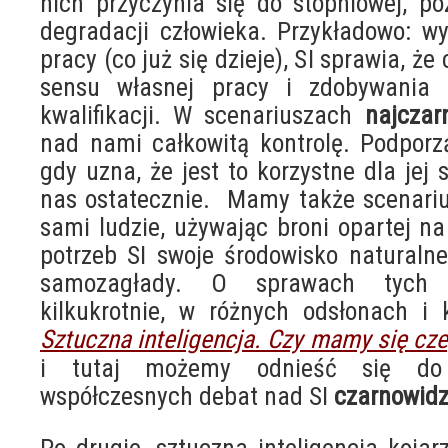
nich przyczynia się do stopniowej, po
degradacji człowieka. Przykładowo: wy
pracy (co już się dzieje), SI sprawia, że
sensu własnej pracy i zdobywania 
kwalifikacji. W scenariuszach
najczar
nad nami całkowitą kontrolę. Podporz
gdy uzna, że jest to korzystne dla jej
nas ostatecznie. Mamy także scenariu
sami ludzie, używając broni opartej na
potrzeb SI swoje środowisko naturaln
samozagłady. O sprawach tych 
kilkukrotnie, w różnych odsłonach i 
Sztuczna inteligencja. Czy mamy się cz
i tutaj możemy odnieść się do
współczesnych debat nad SI
czarnowid