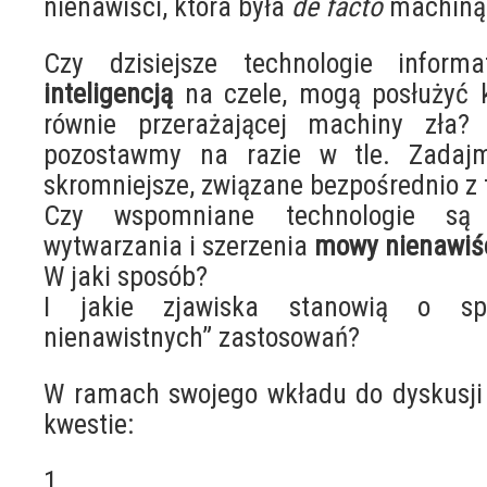
nienawiści, która była
de facto
machiną 
Czy dzisiejsze technologie infor
inteligencją
na czele, mogą posłużyć
równie przerażającej machiny zła?
pozostawmy na razie w tle. Zadajm
skromniejsze, związane bezpośrednio z
Czy wspomniane technologie są
wytwarzania i szerzenia
mowy nienawiś
W jaki sposób?
I jakie zjawiska stanowią o sp
nienawistnych” zastosowań?
W ramach swojego wkładu do dyskusji
kwestie:
1.