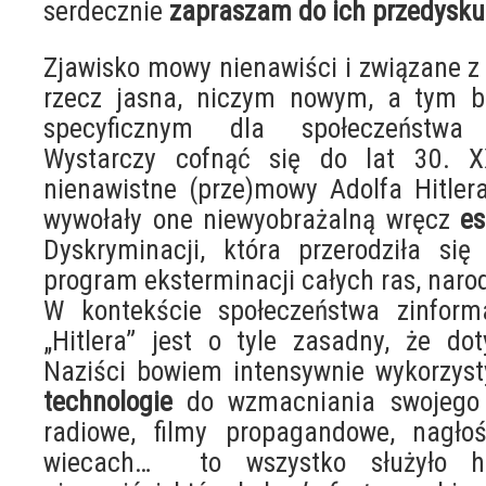
serdecznie
zapraszam do ich przedysk
Zjawisko mowy nienawiści i związane z 
rzecz jasna, niczym nowym, a tym ba
specyficznym dla społeczeństwa 
Wystarczy cofnąć się do lat 30. X
nienawistne (prze)mowy Adolfa Hitler
wywołały one niewyobrażalną wręcz
es
Dyskryminacji, która przerodziła si
program eksterminacji całych ras, naro
W kontekście społeczeństwa zinform
„Hitlera” jest o tyle zasadny, że dot
Naziści bowiem intensywnie wykorzy
technologie
do wzmacniania swojego 
radiowe, filmy propagandowe, nagłoś
wiecach… to wszystko służyło hit