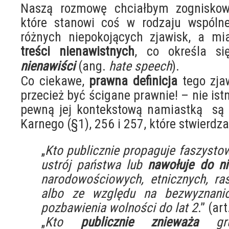
Naszą rozmowę chciałbym zogniskow
które stanowi coś w rodzaju wspóln
różnych niepokojących zjawisk, a m
treści nienawistnych
, co określa s
nienawiści
(ang.
hate speech
).
Co ciekawe,
prawna definicja
tego zja
przecież być ścigane prawnie! – nie ist
pewną jej kontekstową namiastką są 
Karnego (§1), 256 i 257, które stwierdza
„
Kto publicznie propaguje faszystows
ustrój państwa lub
nawołuje do ni
narodowościowych, etnicznych, r
albo ze względu na bezwyznanio
pozbawienia wolności do lat 2
.” (ar
„
Kto
publicznie znieważa
gru