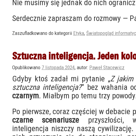
Nie musimy się jednak do nich ogranic
Serdecznie zapraszam do rozmowy — Pa
Zaszufladkowano do kategorii
Etyka
,
Światopogląd informaty
Sztuczna inteligencja. Jeden kol
Opublikowano
7 listopada 2024
,
autor:
Paweł Stacewicz
Gdyby ktoś zadał mi pytanie „
Z jakim 
sztuczna inteligencja?
” bez wahania o
czarnym
. Miałbym po temu trzy powody
Po pierwsze, coraz częściej w debacie p
czarne scenariusze
przyszłości, 
inteligencja niszczy naszą cywilizację