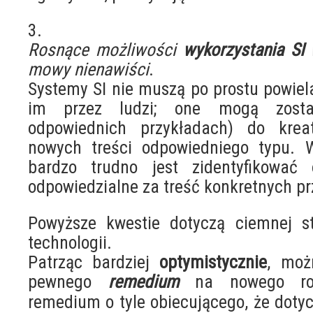
3.
Rosnące możliwości
wykorzystania SI
w
mowy nienawiści
.
Systemy SI nie muszą po prostu powie
im przez ludzi; one mogą zost
odpowiednich przykładach) do krea
nowych treści odpowiedniego typu. 
bardzo trudno jest zidentyfikować 
odpowiedzialne za treść konkretnych p
Powyższe kwestie dotyczą ciemnej st
technologii.
Patrząc bardziej
optymistycznie
, moż
pewnego
remedium
na nowego rod
remedium o tyle obiecującego, że dotyc