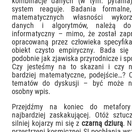
kombinacje danych (w tym: pytania)
system reaguje. Badania formalne
matematycznych własności wykorz
danych i algorytmów, należą do
informatyczny – mimo, że został zap
opracowaną przez człowieka specyfika
obiekt czysto empiryczny. Bada się 
podobnie jak zjawiska przyrodnicze i sp
Czy jesteśmy na to skazani i czy ni
bardziej matematyczne, podejście…? 
tematów do dyskusji – być może na
osobny wpis.
Przejdźmy na koniec do metafory
najbardziej zaskakującej. Otóż sztuc
silniej kojarzy mi się z
czarną dziurą
. 
przestrzeni kosmicznej SI pochłania ws