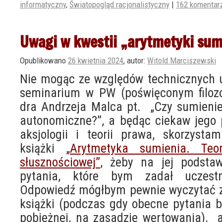
informatyczny
,
Światopogląd racjonalistyczny
|
162 komentar
Uwagi w kwestii „arytmetyki sum
Opublikowano
26 kwietnia 2024
,
autor:
Witold Marciszewski
Nie mogąc ze względów technicznych u
seminarium w PW (poświęconym filozo
dra Andrzeja Malca pt. „Czy sumieni
autonomiczne?”, a będąc ciekaw jego
aksjologii i teorii prawa, skorzyst
książki „
Arytmetyka sumienia. Teor
słusznościowej”
, żeby na jej podstaw
pytania, które bym zadał uczest
Odpowiedź mógłbym pewnie wyczytać ze
książki (podczas gdy obecne pytania bi
pobieżnej, na zasadzie wertowania), 