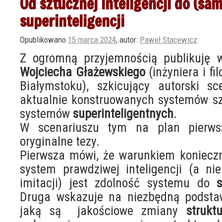
Od sztucznej inteligencji do (sa
superinteligencji
Opublikowano
15 marca 2024
,
autor:
Paweł Stacewicz
Z ogromną przyjemnością publikuję 
Wojciecha Głażewskiego
(inżyniera i fi
Białymstoku), szkicujący autorski sc
aktualnie konstruowanych systemów szt
systemów
superinteligentnych
.
W scenariuszu tym na plan pierwsz
oryginalne tezy.
Pierwsza mówi, że warunkiem koniecz
system prawdziwej inteligencji (a ni
imitacji) jest zdolność systemu do
Druga wskazuje na niezbędną podsta
jaką są jakościowe zmiany
strukt