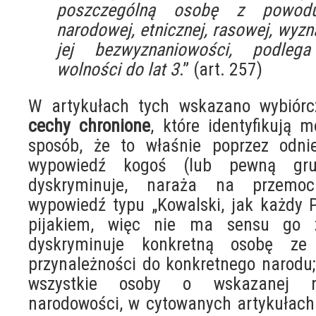
poszczególną osobę z powodu 
narodowej, etnicznej, rasowej, wyz
jej bezwyznaniowości, podleg
wolności do lat 3
.” (art. 257)
W artykułach tych wskazano wybiórc
cechy chronione
, które identyfikują 
sposób, że to właśnie poprzez odni
wypowiedź kogoś (lub pewną gru
dyskryminuje, naraża na przemoc
wypowiedź typu „Kowalski, jak każdy P
pijakiem, więc nie ma sensu go z
dyskryminuje konkretną osobę z
przynależności do konkretnego narodu
wszystkie osoby o wskazanej n
narodowości, w cytowanych artykułach