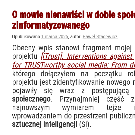
O mowie nienawiści w dobie spo
zinformatyzowanego
Opublikowano
1 marca 2025
,
autor:
Paweł Stacewicz
Obecny wpis stanowi fragment mojej
projektu
[iTrust]. Interventions against
for TRUSTworthy social media: From di
którego dołączyłem na początku r
projektu jest zidentyfikowanie nowego 
pojawiły się wraz z postępując
społecznego
. Przynajmniej część 
najnowszym wymiarem tejże inf
wprowadzaniem do przestrzeni publiczn
sztucznej inteligencji
(SI).