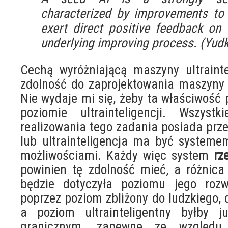
characterized by improvements to 
exert direct positive feedback on 
underlying improving process.
(Yudk
Cechą wyróżniającą maszyny ultrainte
zdolność do zaprojektowania maszyny 
Nie wydaje mi się, żeby ta właściwość 
poziomie ultrainteligencji. Wszyst
realizowania tego zadania posiada prze
lub ultrainteligencja ma być system
możliwościami. Każdy więc system
rz
powinien tę zdolność mieć, a różnica 
będzie dotyczyła poziomu jego rozw
poprzez poziom zbliżony do ludzkiego, d
a poziom ultrainteligentny byłby 
granicznym, zapewne ze względu 