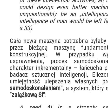
of these intellectual activities, an 
could design even better machin
unquestionably be an „intelligenc
intelligence of man would be left f
s.33)
Cała nowa maszyna potrzebna byłaby 
przez bieżącą maszynę fundament
konstrukcyjnej. W przypadku wy
usprawnienia, proces samodoskon
charakter inkrementalny – łańcucha 
badacz sztucznej inteligencji, Elie
umiejętność ulepszenia własnych p
samodoskonaleniem
”, a system, który
“
zalążkową SI
”:
A seed AI is a strongly self